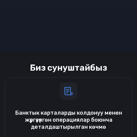
Биз сунуштайбыз
Банктык карталарды колдонуу менен
жүргүзүлгөн операциялар боюнча
деталдаштырылган көчмө