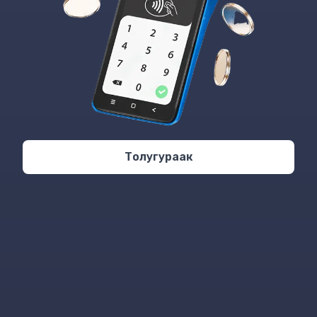
Войти в кабинет
Толугураак