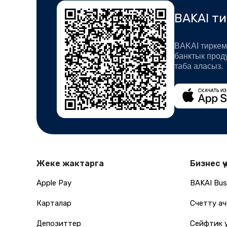
BAKAI т
BAKAI тиркем
банктык прод
таба аласыз.
Жеке жактарга
Бизнес үч
Apple Pay
BAKAI Bus
Карталар
Счетту ач
Депозиттер
Сейфтик 