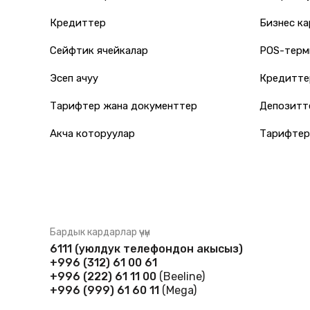
Кредиттер
Бизнес к
Сейфтик ячейкалар
POS-терм
Эсеп ачуу
Кредитте
Тарифтер жана документтер
Депозитт
Акча которуулар
Тарифтер
Бардык кардарлар үчүн
6111
(уюлдук телефондон акысыз)
+996 (312) 61 00 61
​​​​​​​+996 (222) 61 11 00
(Beeline)
+996 (999) 61 60 11
(Mega)