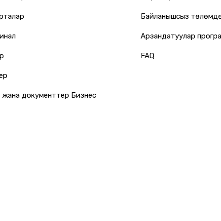
арталар
Байланышсыз төлөмд
инал
Арзандатуулар прогр
р
FAQ
ер
 жана документтер Бизнес