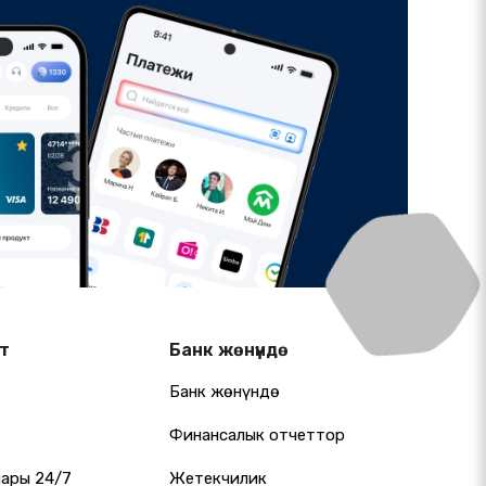
т
Банк жөнүндө
Банк жөнүндө
Финансалык отчеттор
лары 24/7
Жетекчилик