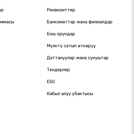
өр
Реквизиттер
аммасы
Банкоматтар жана филиалдар
Бош орундар
Мүлктү сатып өткөрүү
Даттануулар жана сунуштар
Тендерлер
ESG
Кабыл алуу убактысы