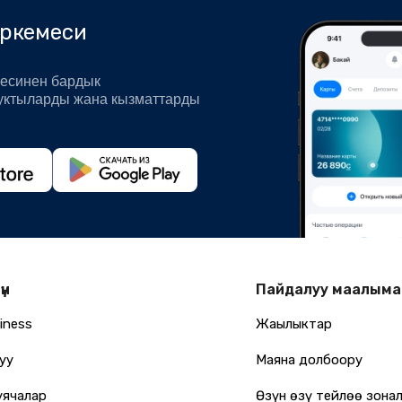
иркемеси
есинен бардык
уктыларды жана кызматтарды
үн
Пайдалуу маалыма
iness
Жаңылыктар
уу
Маяна долбоору
уячалар
Өзүн өзү тейлөө зона